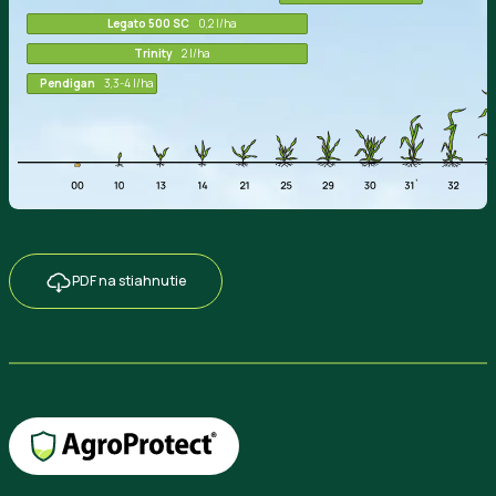
Legato 500 SC
0,2 l/ha
Trinity
2 l/ha
Pendigan
3,3-4 l/ha
PDF na stiahnutie