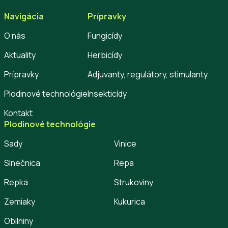
Navigácia
Prípravky
O nás
Fungicídy
Aktuality
Herbicídy
Prípravky
Adjuvanty, regulátory, stimulanty
Plodinové technológie
Insekticídy
Kontakt
Plodinové technológie
Sady
Vinice
Slnečnica
Repa
Repka
Strukoviny
Zemiaky
Kukurica
Obilniny