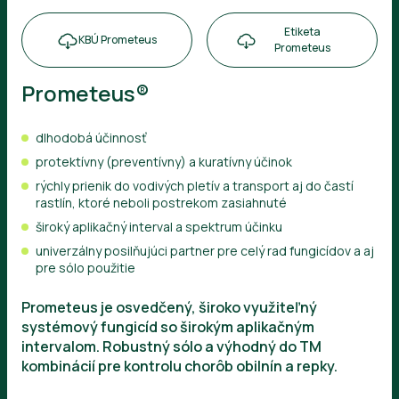
Etiketa
KBÚ Prometeus
Prometeus
Prometeus®
dlhodobá účinnosť
protektívny (preventívny) a kuratívny účinok
rýchly prienik do vodivých pletív a transport aj do častí
rastlín, ktoré neboli postrekom zasiahnuté
široký aplikačný interval a spektrum účinku
univerzálny posilňujúci partner pre celý rad fungicídov a aj
pre sólo použitie
Prometeus je osvedčený, široko využiteľný
systémový fungicíd so širokým aplikačným
intervalom. Robustný sólo a výhodný do TM
kombinácií pre kontrolu chorôb obilnín a repky.