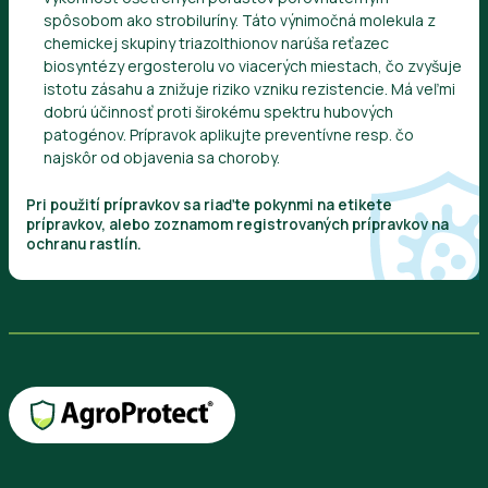
spôsobom ako strobiluríny. Táto výnimočná molekula z
chemickej skupiny triazolthionov narúša reťazec
biosyntézy ergosterolu vo viacerých miestach, čo zvyšuje
istotu zásahu a znižuje riziko vzniku rezistencie. Má veľmi
dobrú účinnosť proti širokému spektru hubových
patogénov. Prípravok aplikujte preventívne resp. čo
najskôr od objavenia sa choroby.
Pri použití prípravkov sa riaďte pokynmi na etikete
prípravkov, alebo zoznamom registrovaných prípravkov na
ochranu rastlín.