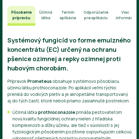
Pôsobenie
Účinná
Termín
Odporúčanie
Viac
prípravku
látka
aplikácie
pre aplikáciu
informácií
Systémový fungicíd vo forme emulzného
koncentrátu (EC) určený na ochranu
pšenice ozimnej a repky ozimnej proti
hubovým chorobám.
Prípravok
Prometeus
obsahuje systémovo pôsobiacu
účinnú látku prothioconazole. Po aplikácii veľmi rýchlo
preniká do vodivých pletív a je akropetálne transportovaný
aj do tých častí, ktoré neboli priamo zasiahnuté postrekom.
Účinná látka
prothioconazole
prináša pestovateľom
novú kvalitu fungicídnej ochrany nielen z hľadiska
komplexnosti a dĺžky účinku, ale tiež v súvislosti s jej
fyziologickým pôsobením pozitívne ovplyvňujúcim celkovú
výkonnosť ošetrených porastov porovnateľným