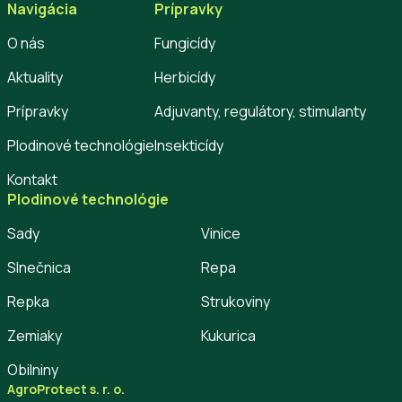
Navigácia
Prípravky
O nás
Fungicídy
Aktuality
Herbicídy
Prípravky
Adjuvanty, regulátory, stimulanty
Plodinové technológie
Insekticídy
Kontakt
Plodinové technológie
Sady
Vinice
Slnečnica
Repa
Repka
Strukoviny
Zemiaky
Kukurica
Obilniny
AgroProtect s. r. o.