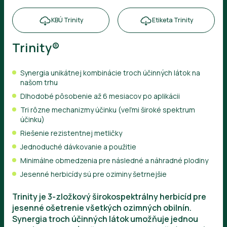
KBÚ Trinity
Etiketa Trinity
Trinity®
Synergia unikátnej kombinácie troch účinných látok na
našom trhu
Dlhodobé pôsobenie až 6 mesiacov po aplikácii
Tri rôzne mechanizmy účinku (veľmi široké spektrum
účinku)
Riešenie rezistentnej metličky
Jednoduché dávkovanie a použitie
Minimálne obmedzenia pre následné a náhradné plodiny
Jesenné herbicídy sú pre oziminy šetrnejšie
Trinity je 3-zložkový širokospektrálny herbicíd pre
jesenné ošetrenie všetkých ozimných obilnín.
Synergia troch účinných látok umožňuje jednou