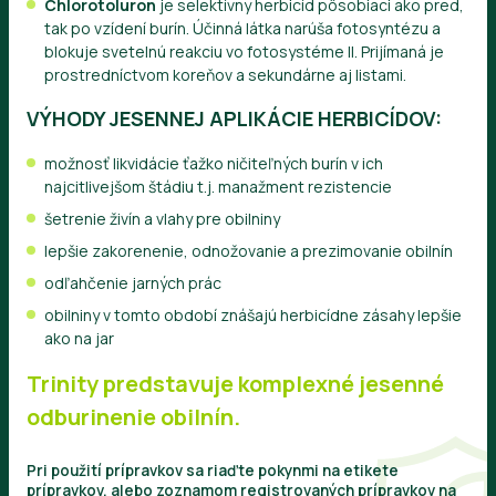
Chlorotoluron
je selektívny herbicíd pôsobiaci ako pred,
tak po vzídení burín. Účinná látka narúša fotosyntézu a
blokuje svetelnú reakciu vo fotosystéme II. Prijímaná je
prostredníctvom koreňov a sekundárne aj listami.
VÝHODY JESENNEJ APLIKÁCIE HERBICÍDOV:
možnosť likvidácie ťažko ničiteľných burín v ich
najcitlivejšom štádiu t.j. manažment rezistencie
šetrenie živín a vlahy pre obilniny
lepšie zakorenenie, odnožovanie a prezimovanie obilnín
odľahčenie jarných prác
obilniny v tomto období znášajú herbicídne zásahy lepšie
ako na jar
Trinity predstavuje komplexné jesenné
odburinenie obilnín.
Pri použití prípravkov sa riaďte pokynmi na etikete
prípravkov, alebo zoznamom registrovaných prípravkov na