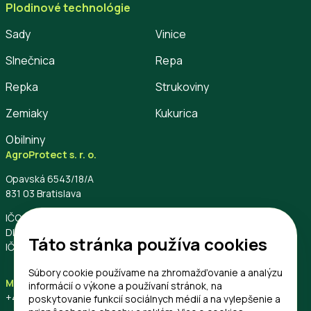
Plodinové technológie
Sady
Vinice
Slnečnica
Repa
Repka
Strukoviny
Zemiaky
Kukurica
Obilniny
AgroProtect s. r. o.
Opavská 6543/18/A
831 03 Bratislava
IČO: 56796544
DIČ: 2122453740
Táto stránka používa cookies
IČ DPH: SK2122453740
Súbory cookie používame na zhromažďovanie a analýzu
Mobil
Email
informácií o výkone a používaní stránok, na
+421 33 557 1300
info@agroprotect.eu
poskytovanie funkcií sociálnych médií a na vylepšenie a