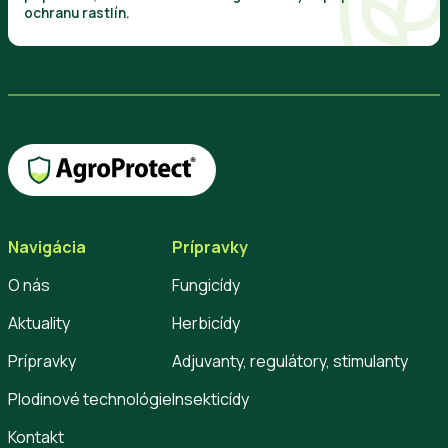
ochranu rastlín.
Navigácia
Prípravky
O nás
Fungicídy
Aktuality
Herbicídy
Prípravky
Adjuvanty, regulátory, stimulanty
Plodinové technológie
Insekticídy
Kontakt