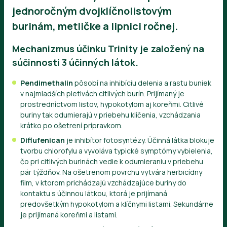
jednoročným dvojklíčnolistovým
burinám, metličke a lipnici ročnej.
Mechanizmus účinku
Trinity
je založený na
súčinnosti 3 účinných látok.
Pendimethalin
pôsobí na inhibíciu delenia a rastu buniek
v najmladších pletivách citlivých burín. Prijímaný je
prostredníctvom listov, hypokotylom aj koreňmi. Citlivé
buriny tak odumierajú v priebehu klíčenia, vzchádzania
krátko po ošetrení prípravkom.
Diflufenican
je inhibítor fotosyntézy. Účinná látka blokuje
tvorbu chlorofylu a vyvoláva typické symptómy vybielenia,
čo pri citlivých burinách vedie k odumieraniu v priebehu
pár týždňov. Na ošetrenom povrchu vytvára herbicídny
film, v ktorom prichádzajú vzchádzajúce buriny do
kontaktu s účinnou látkou, ktorá je prijímaná
predovšetkým hypokotylom a klíčnymi listami. Sekundárne
je prijímaná koreňmi a listami.