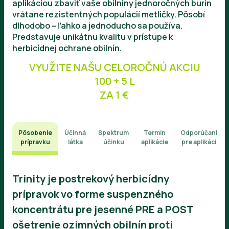
aplikáciou zbaviť vaše obilniny jednoročných burín
vrátane rezistentných populácií metličky. Pôsobí
dlhodobo – ľahko a jednoducho sa používa.
Predstavuje unikátnu kvalitu v prístupe k
herbicídnej ochrane obilnín.
VYUŽITE NAŠU CELOROČNÚ AKCIU
100 + 5 L
ZA 1 €
Pôsobenie
Účinná
Spektrum
Termín
Odporúčanie
prípravku
látka
účinku
aplikácie
pre aplikáciu
Trinity je postrekový herbicídny
prípravok vo forme suspenzného
koncentrátu pre jesenné PRE a POST
ošetrenie ozimných obilnín proti