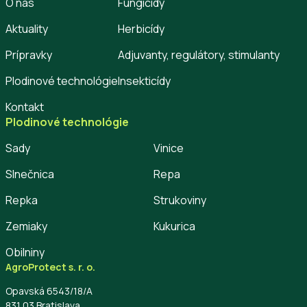
O nás
Fungicídy
Aktuality
Herbicídy
Prípravky
Adjuvanty, regulátory, stimulanty
Plodinové technológie
Insekticídy
Kontakt
Plodinové technológie
Sady
Vinice
Slnečnica
Repa
Repka
Strukoviny
Zemiaky
Kukurica
Obilniny
AgroProtect s. r. o.
Opavská 6543/18/A
831 03 Bratislava