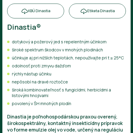
KBÚ Dinastia
Etiketa Dinastia
Dinastia®
dotykový a požerový jed s repelentným účinkom
široké spektrum škodcov v mnohých plodinách
účinkuje aj pri nižších teplotách, nepoužívajte pri t ≥ 25°C
odolnosť proti zmyvu dažďom
rýchly nástup účinku
nepôsobí na dravé roztočce
široká kombinovateľnosť s fungicídmi, herbicídmi a
listovými hnojivami
povolený v ŠH mnohých plodín
Dinastia je poľnohospodárskou praxou overený,
širokospektrálny, kontaktný insekticídny prípravok
vo forme emulzie olej vo vode, určený na reguláciu