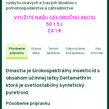
výskytu cicavých a žravých škodcov v
poľnohospodárstve a záhradníctve.
VYUŽITE NAŠU CELOROČNÚ AKCIU
50 + 5 L
ZA 1 €
Pôsobenie
Účinná
Termín
Odporúčanie
Viac
prípravku
látka
aplikácie
pre aplikáciu
informácií
Dinastia je širokospektrálny insekticíd s
obsahom účinnej látky Deltamethrin
ktorá je svetlostabilný syntetický
pyretroid.
Pôsobenie prípravku