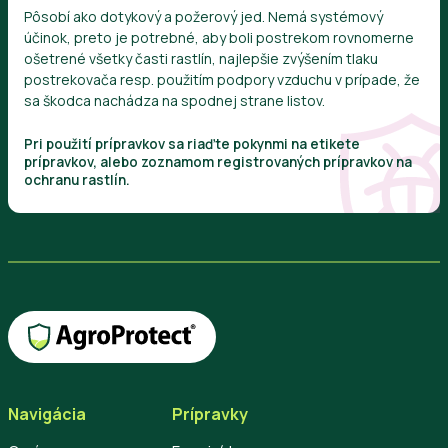
Pôsobí ako dotykový a požerový jed. Nemá systémový
účinok, preto je potrebné, aby boli postrekom rovnomerne
ošetrené všetky časti rastlín, najlepšie zvýšením tlaku
postrekovača resp. použitím podpory vzduchu v prípade, že
sa škodca nachádza na spodnej strane listov.
Pri použití prípravkov sa riaďte pokynmi na etikete
prípravkov, alebo zoznamom registrovaných prípravkov na
ochranu rastlín.
Navigácia
Prípravky