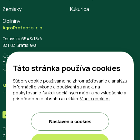
Zemiaky
Kukurica
Obilniny
AgroProtect s. r. o.
Opavská 6543/18/A
831 03 Bratislava
IČO: 56796544
DIČ: 2122453740
Táto stránka používa cookies
IČ DPH: SK2122453740
Súbory cookie používame na zhromažďovanie a analýzu
Mobil
Email
informácií o výkone a používaní stránok, na
+421 33 557 1300
info@agroprotect.eu
poskytovanie funkcií sociálnych médií a na vylepšenie a
prispôsobenie obsahu a reklám.
Viac o cookies
Nastavenia cookies
GDPR
Cookies