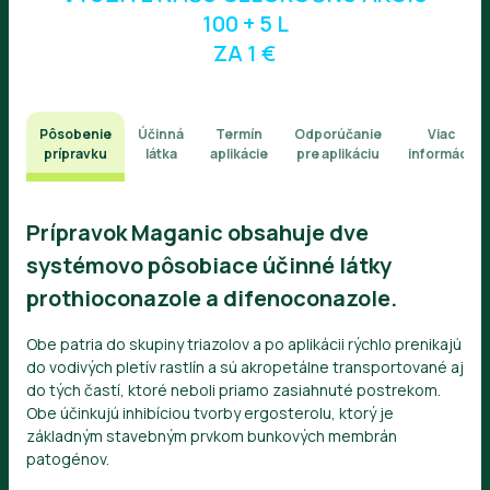
100 + 5 L
ZA 1 €
Pôsobenie
Účinná
Termín
Odporúčanie
Viac
prípravku
látka
aplikácie
pre aplikáciu
informácií
Prípravok
Maganic
obsahuje dve
systémovo pôsobiace účinné látky
prothioconazole a difenoconazole.
Obe patria do skupiny triazolov a po aplikácii rýchlo prenikajú
do vodivých pletív rastlín a sú akropetálne transportované aj
do tých častí, ktoré neboli priamo zasiahnuté postrekom.
Obe účinkujú inhibíciou tvorby ergosterolu, ktorý je
základným stavebným prvkom bunkových membrán
patogénov.