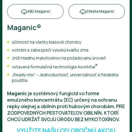
KBÚ Maganic
Etiketa Maganic
Maganic®
účinnosť na všetky klasové choroby
ochráni a zabezpečí vysokú kvalitu zrna
zníži hladinu mykotoxínov na požadovanú úroveň
®
vstavaná formulačná technológia Asorbital
„Ready-mix“ – Jednoduchosť, univerzálnosť a flexibilita
použitia
Maganic
je systémový fungicíd vo forme
emulzného koncentrátu (EC) určený na ochranu
repky olejnej a obilnín proti hubovým chorobám. PRE
ZODPOVEDNÝCH PESTOVATEĽOV OBILNÍN, KTORÍ
CHCÚ UDRŽAŤ SVOJU ÚRODU BEZ MYKOTOXÍNOV.
VYUŽITE NAŠU CELOROČNÚ AKCIU