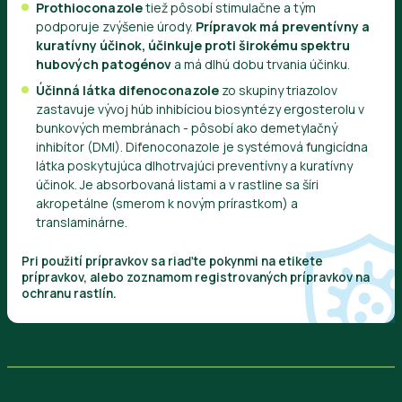
Prothioconazole
tiež pôsobí stimulačne a tým
podporuje zvýšenie úrody.
Prípravok má preventívny a
kuratívny účinok, účinkuje proti širokému spektru
hubových patogénov
a má dlhú dobu trvania účinku.
Účinná látka difenoconazole
zo skupiny triazolov
zastavuje vývoj húb inhibíciou biosyntézy ergosterolu v
bunkových membránach - pôsobí ako demetylačný
inhibítor (DMI). Difenoconazole je systémová fungicídna
látka poskytujúca dlhotrvajúci preventívny a kuratívny
účinok. Je absorbovaná listami a v rastline sa šíri
akropetálne (smerom k novým prírastkom) a
translaminárne.
Pri použití prípravkov sa riaďte pokynmi na etikete
prípravkov, alebo zoznamom registrovaných prípravkov na
ochranu rastlín.