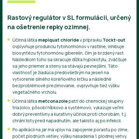
Rastový regulátor v SL formulácii, určený
na ošetrenie repky ozimnej.
Účinná látka
mepiquat chloride
v prípravku
Tockt-out
ovplyvňuje produkciu fytohormónov v rastline, inhibuje
biosyntézu fytohormónu giberelin, čím je brzdený rast.
Následkom toho sa skracuje dĺžka hypokotylu, zväčšuje
sa jeho priemer a steny sa stávajú pevnejšími. Táto
vlastnosť je žiadúca predovšetkým na jeseň na
vytvorenie silného koreňového krčku a následné
bezproblémové prezimovanie, ovplyvňuje tiež výšku
vegetačného vrcholu.
Účinná látka
metconazole
patrí do chemickej skupiny
triazolov, pôsobí hĺbkovo a systémovo, vykazuje veľmi
dobrý preventívny a kuratívny účinok proti chorobám, t.j.
chráni listy pred napadnutím, ale takisto aj po infekcii.
Po aplikácii na jar má vplyv na zapojenie porastu po zime,
počet plodných vetiev, výšku nasadenia 1. plodnej vetvy,