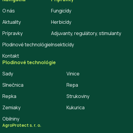
O nás
Fungicídy
Aktuality
Herbicídy
Prípravky
Adjuvanty, regulátory, stimulanty
Plodinové technológie
Insekticídy
Kontakt
Plodinové technológie
Sady
Vinice
Slnečnica
Repa
Repka
Strukoviny
Zemiaky
Kukurica
Obilniny
AgroProtect s. r. o.