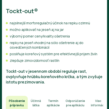
Tockt-out®
najsilnejší morforegulačný účinok na repku ozimnú
možno aplikovať na jeseň aj na jar
výborný pomer ceny/kvality ošetrenia
repky na jeseň vhodný na sólo ošetrenie aj do
osvedčených kombinácií
posilňuje koreňový systém pre efektívnejší prijem živín
zlepšuje zimovzdornosť rastlín
Tockt-out v jesennom období reguluje rast,
ovplyvňuje hrúbku koreňového krčka, a tým zvyšuje
istotu prezimovania.
Pôsobenie
Účinná
Termín
Odporúčanie
Viac
prípravku
látka
aplikácie
pre aplikáciu
informácií