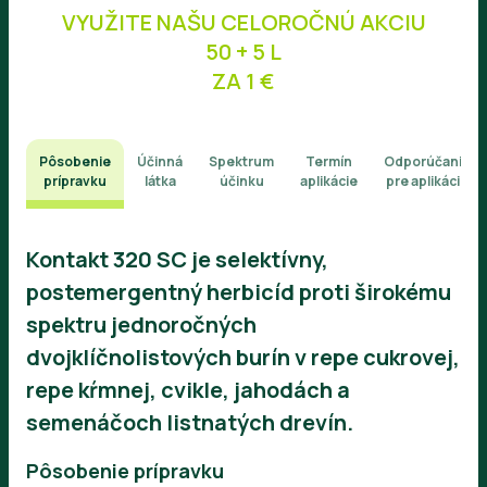
VYUŽITE NAŠU CELOROČNÚ AKCIU
50 + 5 L
ZA 1 €
Pôsobenie
Účinná
Spektrum
Termín
Odporúčanie
prípravku
látka
účinku
aplikácie
pre aplikáciu
Kontakt 320 SC je selektívny,
postemergentný herbicíd proti širokému
spektru jednoročných
dvojklíčnolistových burín v repe cukrovej,
repe kŕmnej, cvikle, jahodách a
semenáčoch listnatých drevín.
Pôsobenie prípravku