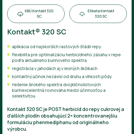
KBÚ Kontakt 320
Etiketa Kontakt
SC
320 SC
Kontakt® 320 SC
aplikácia od najskorších rastových štádií repy
flexibilita pre optimalizáciu herbicídneho zásahu v repe
podľa aktuálneho burinového spektra
registrácia v jahodách aj v lesných škôlkach
kontaktný účinok nezávisí od druhu a vlhkosti pôdy
riešenie širokého spektra dvojklíčnolistových
burínexcelentná rovnováha medzi účinnosťou a
selektivitou
Kontakt 320 SC je POST herbicíd do repy cukrovej a
ďalších plodín obsahujúcí 2× koncentrovanejšiu
formuláciu phenmediphanu od originálneho
výrobcu.