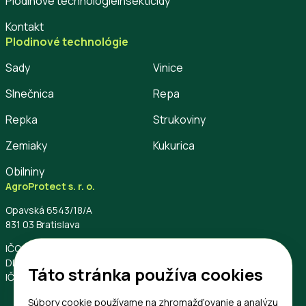
Plodinové technológie
Insekticídy
Kontakt
Plodinové technológie
Sady
Vinice
Slnečnica
Repa
Repka
Strukoviny
Zemiaky
Kukurica
Obilniny
AgroProtect s. r. o.
Opavská 6543/18/A
831 03 Bratislava
IČO: 56796544
DIČ: 2122453740
Táto stránka používa cookies
IČ DPH: SK2122453740
Súbory cookie používame na zhromažďovanie a analýzu