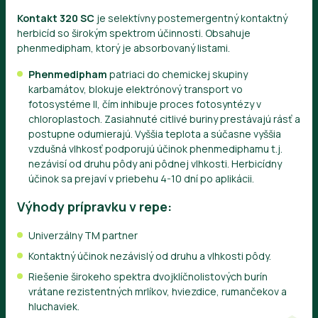
Kontakt 320 SC
je selektívny postemergentný kontaktný
herbicíd so širokým spektrom účinnosti. Obsahuje
phenmedipham, ktorý je absorbovaný listami.
Phenmedipham
patriaci do chemickej skupiny
karbamátov, blokuje elektrónový transport vo
fotosystéme II, čím inhibuje proces fotosyntézy v
chloroplastoch. Zasiahnuté citlivé buriny prestávajú rásť a
postupne odumierajú. Vyššia teplota a súčasne vyššia
vzdušná vlhkosť podporujú účinok phenmediphamu t.j.
nezávisí od druhu pôdy ani pôdnej vlhkosti. Herbicídny
účinok sa prejaví v priebehu 4-10 dní po aplikácii.
Výhody prípravku v repe:
Univerzálny TM partner
Kontaktný účinok nezávislý od druhu a vlhkosti pôdy.
Riešenie širokeho spektra dvojklíčnolistových burín
vrátane rezistentných mrlíkov, hviezdice, rumančekov a
hluchaviek.