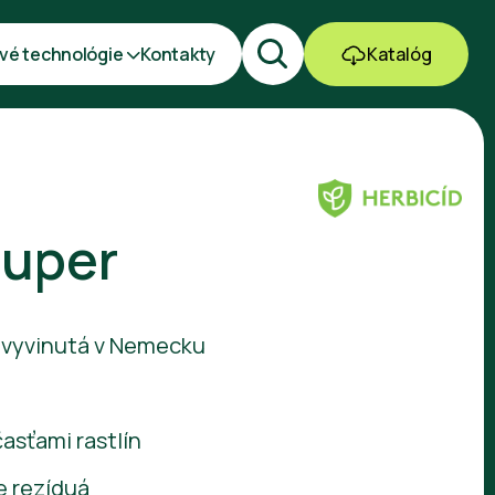
vé technológie
Kontakty
Katalóg
Super
 vyvinutá v Nemecku
asťami rastlín
e rezíduá