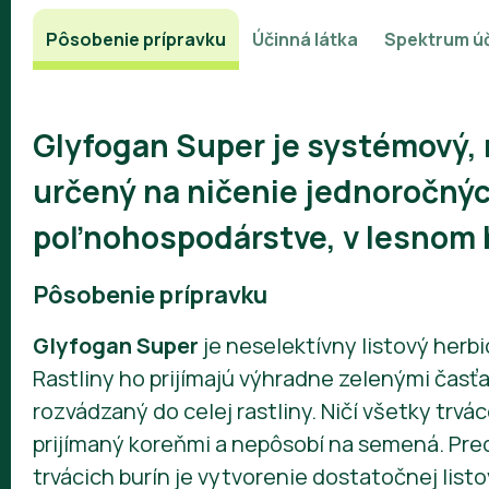
Pôsobenie prípravku
Účinná látka
Spektrum ú
Glyfogan Super
je systémový, 
určený na ničenie jednoročných
poľnohospodárstve, v lesnom 
Pôsobenie prípravku
Glyfogan Super
je neselektívny listový her
Rastliny ho prijímajú výhradne zelenými časť
rozvádzaný do celej rastliny. Ničí všetky trvác
prijímaný koreňmi a nepôsobí na semená. Pr
trvácich burín je vytvorenie dostatočnej listo