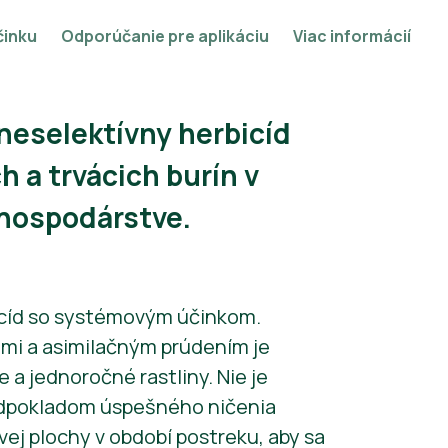
činku
Odporúčanie pre aplikáciu
Viac informácií
neselektívny herbicíd
 a trvácich burín v
hospodárstve.
bicíd so systémovým účinkom.
ami a asimilačným prúdením je
e a jednoročné rastliny. Nie je
edpokladom úspešného ničenia
vej plochy v období postreku, aby sa