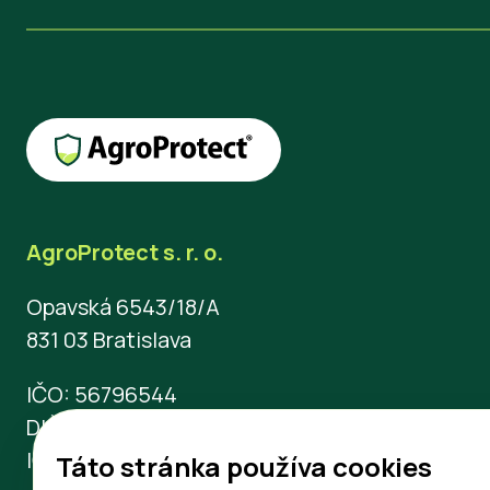
AgroProtect s. r. o.
Opavská 6543/18/A
831 03 Bratislava
IČO: 56796544
DIČ: 2122453740
IČ DPH: SK2122453740
Táto stránka používa cookies