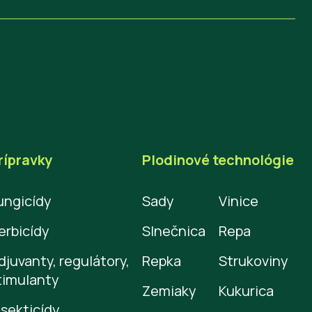
rípravky
Plodinové technológie
ungicídy
Sady
Vinice
erbicídy
Slnečnica
Repa
djuvanty, regulátory,
Repka
Strukoviny
timulanty
Zemiaky
Kukurica
nsekticídy