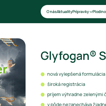
O nás
Aktuality
Prípravky
Plodino
Glyfogan® 
nová vylepšená formulácia
široká registrácia
príjem výhradne zelenými č
v pôde nezanecháva žiadn