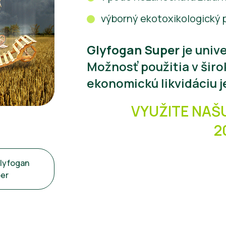
výborný ekotoxikologický p
Glyfogan Super
je univ
Možnosť použitia v šir
ekonomickú likvidáciu j
VYUŽITE NAŠ
2
Glyfogan
er