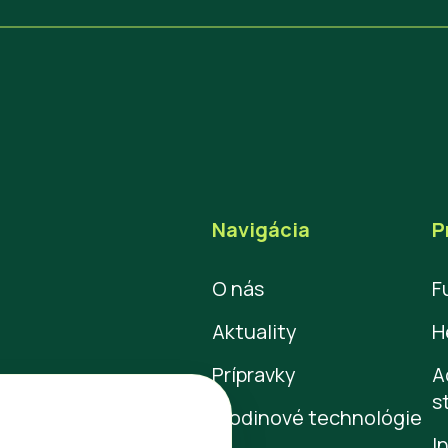
Navigácia
P
O nás
F
Aktuality
H
Prípravky
A
s
Plodinové technológie
I