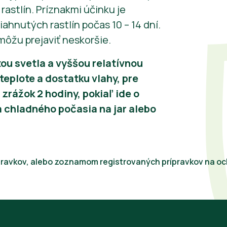
rastlín. Príznakmi účinku je
ahnutých rastlín počas 10 – 14 dní.
môžu prejaviť neskoršie.
tou svetla a vyššou relatívnou
teplote a dostatku vlahy, pre
zrážok 2 hodiny, pokiaľ ide o
a chladného počasia na jar alebo
rípravkov, alebo zoznamom registrovaných prípravkov na och