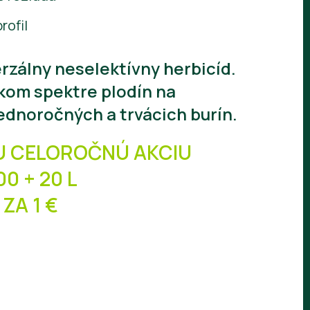
rofil
erzálny neselektívny herbicíd.
okom spektre plodín na
ednoročných a trvácich burín.
U CELOROČNÚ AKCIU
00 + 20 L
ZA 1 €