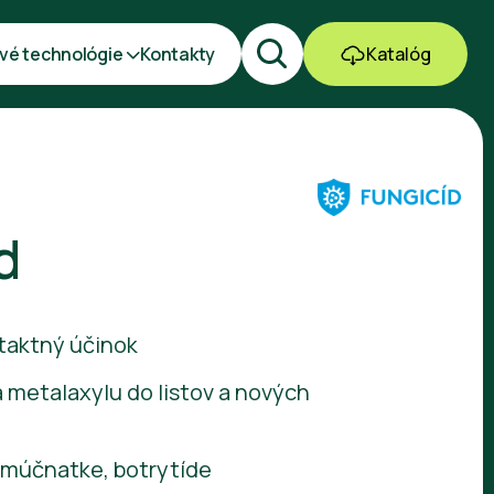
vé technológie
Kontakty
Katalóg
d
taktný účinok
a metalaxylu do listov a nových
i múčnatke, botrytíde