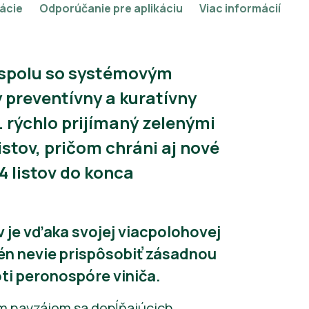
kácie
Odporúčanie pre aplikáciu
Viac informácií
t spolu so systémovým
preventívny a kuratívny
. rýchlo prijímaný zelenými
istov, pričom chráni aj nové
4 listov do konca
v je vďaka svojej viacpolohovej
ogén nevie prispôsobiť zásadnou
ti peronospóre viniča.
om navzájom sa dopĺňajúcich