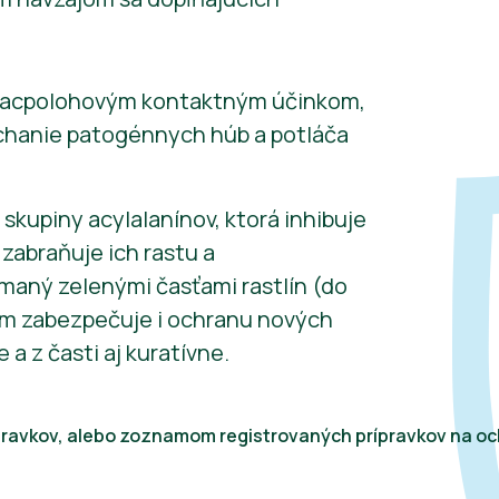
viacpolohovým kontaktným účinkom,
ýchanie patogénnych húb a potláča
skupiny acylalanínov, ktorá inhibuje
zabraňuje ich rastu a
ímaný zelenými časťami rastlín (do
čom zabezpečuje i ochranu nových
 a z časti aj kuratívne.
rípravkov, alebo zoznamom registrovaných prípravkov na och