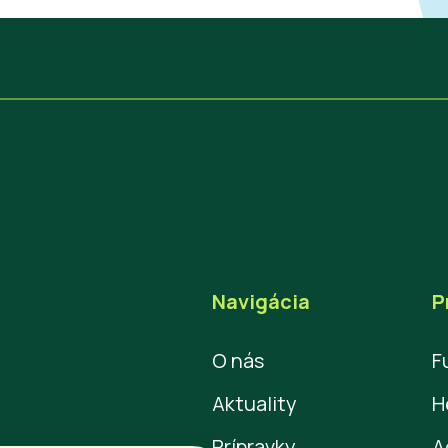
Navigácia
P
O nás
F
Aktuality
H
Prípravky
A