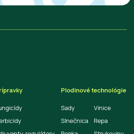
rípravky
Plodinové technológie
ungicídy
Sady
Vinice
erbicídy
Slnečnica
Repa
djuvanty, regulátory,
Repka
Strukoviny