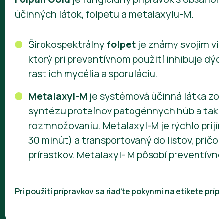
účinných látok, folpetu a metalaxylu-M.
Širokospektrálny
folpet
je známy svojim 
ktorý pri preventívnom použití inhibuje d
rast ich mycélia a sporuláciu.
Metalaxyl-M
je systémová účinná látka zo 
syntézu proteínov patogénnych húb a tak 
rozmnožovaniu. Metalaxyl-M je rýchlo prij
30 minút) a transportovaný do listov, pri
prírastkov. Metalaxyl- M pôsobí preventívne
Pri použití prípravkov sa riaďte pokynmi na etikete p