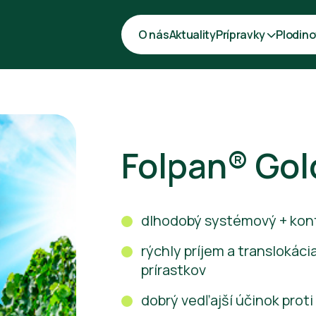
O nás
Aktuality
Prípravky
Plodino
Folpan® Gol
dlhodobý systémový + kon
rýchly príjem a translokáci
prírastkov
dobrý vedľajší účinok prot