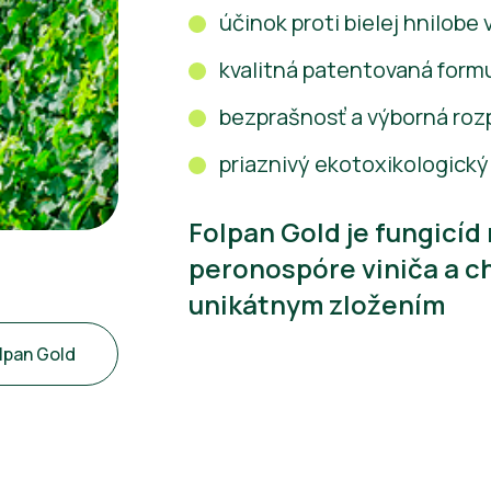
účinok proti bielej hnilob
kvalitná patentovaná form
bezprašnosť a výborná roz
priaznivý ekotoxikologický 
Folpan Gold je fungicíd
peronospóre viniča a c
unikátnym zložením
lpan Gold