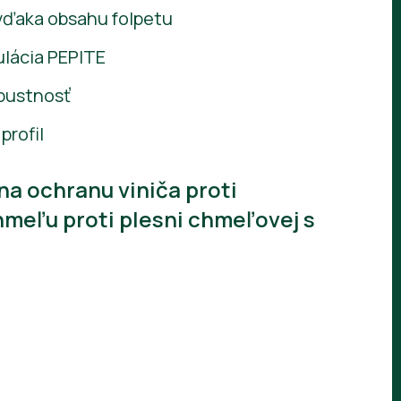
e vďaka obsahu folpetu
ulácia PEPITE
pustnosť
profil
 na ochranu viniča proti
hmeľu proti plesni chmeľovej s