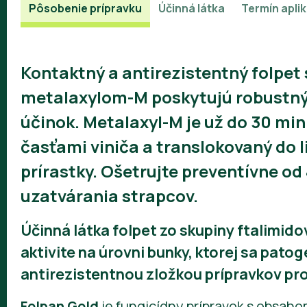
Pôsobenie prípravku
Účinná látka
Termín apli
Kontaktný a antirezistentný folpe
metalaxylom-M poskytujú robustný 
účinok. Metalaxyl-M je už do 30 min
časťami viniča a translokovaný do l
prírastky. Ošetrujte preventívne od 
uzatvárania strapcov.
Účinná látka folpet zo skupiny ftalimido
aktivite na úrovni bunky, ktorej sa pat
antirezistentnou zložkou prípravkov pro
Folpan Gold
je fungicídny prípravok s obsah