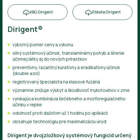
KBÚ Dirigent
Etiketa Dirigent
Dirigent®
výborný pomer ceny a výkonu
silný systémový účinok, translaminárny pohyb a šírenie
účinnej látky aj do nových prírastkov
preventívny, razantný kuratívny a eradikatívny účinok
(double azol)
registrovaný špecialista na klasové fuzáriá
významne znižuje výskyt a škodlivosť mykotoxínov v zrne
vynikajúca kombinácia liečebného a morforegulačného
účinku v repke
odolnosť proti dažďom už 1 hodinu po aplikácii
obsahuje technológiu pre maximalizáciu úrod
Dirigent je dvojzložkový systémový fungicíd určený