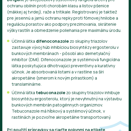
ochranu obilnín proti chorobám klasu a listov pšenice
(mäkkej aj tvrdej), raže a tritikale. Registrovaný je taktiež
pre jesennú a jarnú ochranu repky proti fómovej hnilobe a
reguláciu porastov ako podpory prezimovania, skrátenie
výšky rastlín a obmedzenie poliehania pre maximálnu úrodu.
Účinná látka
difenoconazole
zo skupiny triazolov
zastavuje vývoj húb inhibíciou biosyntézy ergosterolu v
bunkových membránach - pôsobí ako demetylačný
inhibítor (DMI). Difenoconazole je systémová fungicídna
látka poskytujúca dlhotrvajúci preventívny a kuratívny
účinok. Je absorbovaná listami a v rastline sa šíri
akropetálne (smerom k novým prírastkom) a
translaminárne.
Účinná látka
tebuconazole
zo skupiny triazolov inhibuje
biosyntézu ergosterolu, ktorý je nevyhnutný na výstavbu
bunkových membrán patogénnych organizmov.
Tebuconazole má hĺbkový a systémový účinok, v
rastlinách je pozvoľne akropetálne transportovaný.
Pri použití prípravkov sa riaďte pokynmi na etikete