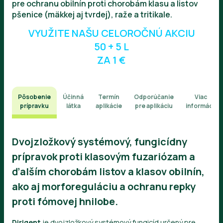
pre ochranu obilnín proti chorobám klasu a listov
pšenice (mäkkej aj tvrdej), raže a tritikale.
VYUŽITE NAŠU CELOROČNÚ AKCIU
50 + 5 L
ZA 1 €
Pôsobenie
Účinná
Termín
Odporúčanie
Viac
prípravku
látka
aplikácie
pre aplikáciu
informácií
Dvojzložkový systémový, fungicídny
prípravok proti klasovým fuzariózam a
ďalším chorobám listov a klasov obilnín,
ako aj morforeguláciu a ochranu repky
proti fómovej hnilobe.
Dirigent
je dvojzložkový systémový fungicíd určený pre